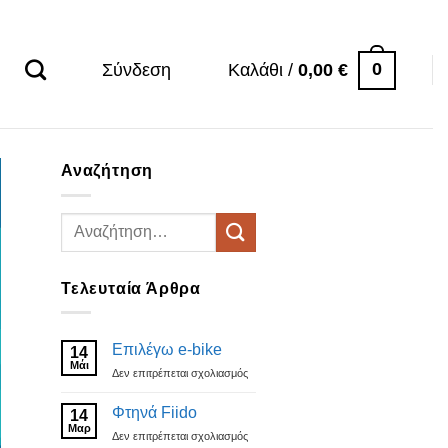
0
Σύνδεση
Καλάθι /
0,00
€
Αναζήτηση
Τελευταία Άρθρα
Επιλέγω e-bike
14
Μάι
στο
Δεν επιτρέπεται σχολιασμός
Επιλέγω
e-
Φτηνά Fiido
14
bike
Μαρ
στο
Δεν επιτρέπεται σχολιασμός