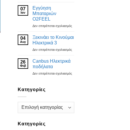
Φτηνά
Fiido
Εγγύηση
07
Ιαν
Μπαταριών
O2FEEL
στο
Δεν επιτρέπεται σχολιασμός
Εγγύηση
Μπαταριών
Ξεκινάει το Κινούμαι
04
O2FEEL
Αυγ
Ηλεκτρικά 3
στο
Δεν επιτρέπεται σχολιασμός
Ξεκινάει
το
Canbus Ηλεκτρικά
26
Κινούμαι
Φεβ
ποδήλατα
Ηλεκτρικά
στο
Δεν επιτρέπεται σχολιασμός
3
Canbus
Ηλεκτρικά
ποδήλατα
Kατηγορίες
Kατηγορίες
Kατηγορίες