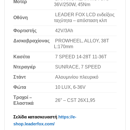
Mοτέρ
36V/250W, 45Nm
LEADER FOX LCD ενδείξεις
Οθόνη
ταχύτητα – απόσταση κλπ
Φορτιστής
42V/3Ah
Δισκοβραχίονας
PROWHEEL, ALLOY, 38T
L:170mm
Κασέτα
7 SPEED 14-28T 11-36T
Ντεραγιέρ
SUNRACE, 7 SPEED
Στάντ
Αλουμινίου πλευρικό
Φώτα
10 LUX, 6-36V
Τροχοί –
26″ – CST 26X1,95
Ελαστικά
Σελίδα κατασκευαστή
https://e-
shop.leaderfox.com/