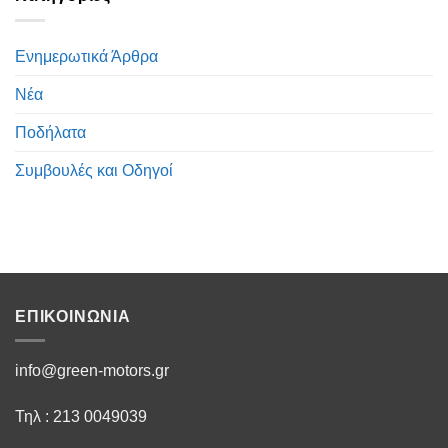
Ενημερωτικά Άρθρα
Νέα
Ποδήλατα
Συμβουλές και Οδηγοί
ΕΠΙΚΟΙΝΩΝΙΑ
info@green-motors.gr
Τηλ : 213 0049039